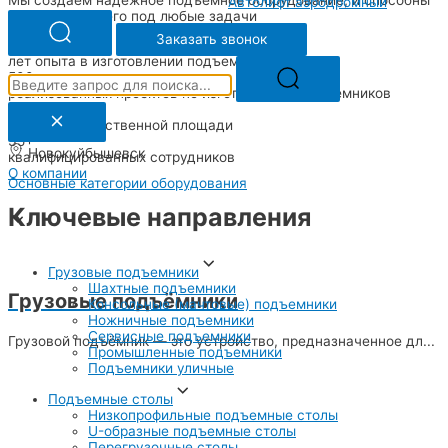
Автолифт аэродромный
адаптировать его под любые задачи
Заказать звонок
10+
лет опыта в изготовлении подъемников
500+
реализованных проектов по изготовлению подъемников
1500+
кв.м производственной площади
35+
Новокуйбышевск
квалифицированных сотрудников
О компании
Основные категории оборудования
Ключевые направления
Грузовые подъемники
Шахтные подъемники
Грузовые подъёмники
Консольные (мачтовые) подъемники
Ножничные подъемники
Сервисные подъемники
Грузовой подъёмник — это устройство, предназначенное дл...
Промышленные подъемники
Подъемники уличные
Подъемные столы
Низкопрофильные подъемные столы
U-образные подъемные столы
Перегрузочные столы