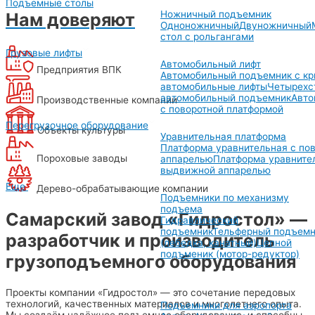
Подъемные столы
Ножничный подъемник
Нам доверяют
Одноножничный
Двуножничный
стол с рольгангами
Грузовые лифты
Автомобильный лифт
Предприятия ВПК
Автомобильный подъемник с к
автомобильные лифты
Четырехс
автомобильный подъемник
Авто
Производственные компании
с поворотной платформой
Перегрузочное оборудование
Объекты культуры
Уравнительная платформа
Платформа уравнительная с по
Пороховые заводы
аппарелью
Платформа уравните
выдвижной аппарелью
Еще
Дерево-обрабатывающие компании
Подъемники по механизму
подъема
Самарский завод «Гидростол» —
Гидравлический
подъемник
Тельферный подъемн
разработчик и производитель
(лебедка, канатный)
Цепной
подъменик (мотор-редуктор)
грузоподъемного оборудования
Проекты компании «Гидростол» — это сочетание передовых
технологий, качественных материалов и многолетнего опыта.
Подъемники для аэропорта
Мы создаём надёжное подъемное оборудование, и способны