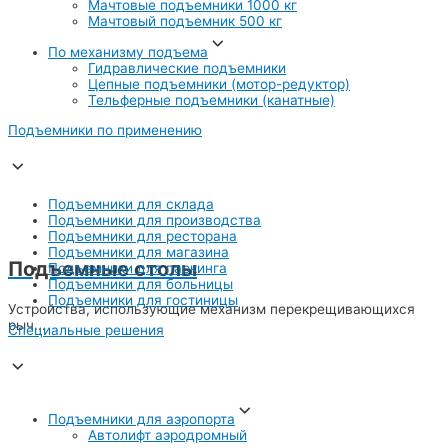
Мачтовые подъемники 1000 кг
Мачтовый подъемник 500 кг
По механизму подъема
Гидравлические подъемники
Цепные подъемники (мотор-редуктор)
Тельферные подъемники (канатные)
Подъемники по применению
Подъемники для склада
Подъемники для производства
Подъемники для ресторана
Подъемники для магазина
Подъемные столы
Подъемники для паркинга
Подъемники для больницы
Подъемники для гостиницы
Устройства, использующие механизм перекрещивающихся
рыч...
Специальные решения
Подъемники для аэропорта
Автолифт аэродромный