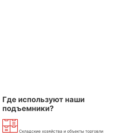
с
инженером
Оставьте
заявку, и наш
специалист
свяжется с
вами для
уточнения
деталей и
ответов на
вопросы
Записаться на
консультацию
Где используют наши
подъемники?
Складские хозяйства и объекты торговли