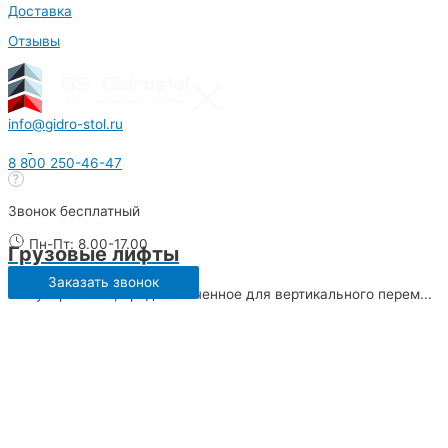
Доставка
Отзывы
info@gidro-stol.ru
8 800 250-46-47
Звонок бесплатный
Пн-Пт: 8.00-17.00
Грузовые лифты
Заказать звонок
Это устройство, предназначенное для вертикального перем...