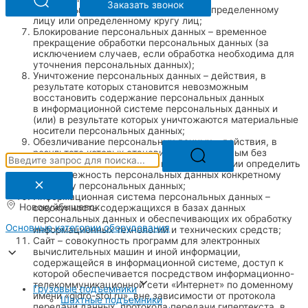
Заказать звонок
на раскрытие персональных данных определенному
лицу или определенному кругу лиц;
Блокирование персональных данных – временное
прекращение обработки персональных данных (за
исключением случаев, если обработка необходима для
уточнения персональных данных);
Уничтожение персональных данных – действия, в
результате которых становится невозможным
восстановить содержание персональных данных
в информационной системе персональных данных и
(или) в результате которых уничтожаются материальные
носители персональных данных;
Обезличивание персональных данных – действия, в
результате которых становится невозможным без
использования дополнительной информации определить
принадлежность персональных данных конкретному
субъекту персональных данных;
Информационная система персональных данных –
Новокуйбышевск
совокупность содержащихся в базах данных
персональных данных и обеспечивающих их обработку
Основные категории оборудования
информационных технологий и технических средств;
Сайт – совокупность программ для электронных
вычислительных машин и иной информации,
содержащейся в информационной системе, доступ к
которой обеспечивается посредством информационно-
телекоммуникационной сети «Интернет» по доменному
Грузовые подъемники
имени «gidro-stol.ru», вне зависимости от протокола
Шахтные подъемники
передачи данных, протокола передачи гипертекста, в