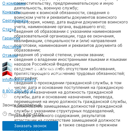
О компании
совместительству, предпринимательскую и иную
деятельность, военную службу;
Контакты
отношение к воинской обязанности, сведения о
воинском учете и реквизиты документов воинского
Сертификаты
учета (серия, номер, дата выдачи документов воинского
учета, наименование органа, выдавшего его);
Статьи
сведения об образовании с указанием наименования
образовательной организации, года ее окончания,
Гарантии
квалификации, специальности и (или) направления
подготовки, наименования и реквизитов документа об
Доставка
образовании;
сведения об ученой степени, ученом звании;
Отзывы
сведения о владении иностранными языками и языками
народов Российской Федерации;
сведения о наличии либо отсутствии заболевания,
препятствующего исполнению трудовых обязанностей;
фотография;
info@gidro-stol.ru
сведения о прохождении гражданской службы, в том
числе: дата и основание поступления на гражданскую
8 800 250-46-47
службу и назначения на должность гражданской
службы, дата и основание назначения, перевода,
перемещения на иную должность гражданской службы,
Звонок бесплатный
наименование замещаемых должностей гражданской
службы с указанием структурных подразделений,
Пн-Пт: 8.00-17.00
размера денежного содержания, результатов
аттестации на соответствие замещаемой должности
гражданской службы, а также сведения о прежнем
Заказать звонок
месте работы;