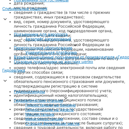
Подъемники для гостиницы
дата рождения;
место рождения;
Специальные решения
сведения о гражданстве (в том числе о прежних
гражданствах, иных гражданствах);
вид, серия, номер документа, удостоверяющего
личность гражданина Российской Федерации,
наименование органа, код подразделения органа,
Подъемники для аэропорта
выдавшего его, дата выдачи;
Автолифт аэродромный
вид, серия, номер документа, удостоверяющего
личность гражданина Российской Федерации за
Перегрузочное оборудование
пределами Российской Федерации, наименование
Уравнительная платформа
органа, выдавшего его, дата выдачи;
Взрывозащищённые подъёмники от производителя «Гидро
адрес места жительства, дата регистрации по месту
Грузовые подъемники на жестких цепях
жительства (месту пребывания);
номер телефона/адрес электронной почты или сведения
Гидравлика
о других способах связи;
сведения, содержащиеся в страховом свидетельстве
обязательного пенсионного страхования или документе,
подтверждающем регистрацию в системе
индивидуального (персонифицированного) учета;
Гидроцилиндры
идентификационный номер налогоплательщика;
реквизиты страхового медицинского полиса
Гидравлические станции
обязательного медицинского страхования;
Гидростанции на бензине
реквизиты свидетельства о государственной
Гидростанции на дизеле
регистрации актов гражданского состояния;
Маслостанции
сведения о семейном положении, составе семьи и о
Минигидростанции
близких родственниках (в том числе бывших супругах);
Станции фильтрации масла
сведения о трудовой деятельности, включая работу по