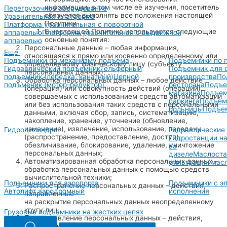
информации, в том числе её изучения, посетитель
Перегрузочное оборудование
обязуется выполнять все положения настоящей
Уравнительная платформа
Политики
Платформа уравнительная с поворотной
В настоящей Политике используются следующие
аппарелью
Платформа уравнительная с выдвижной
основные понятия:
аппарелью
Персональные данные – любая информация,
Еще
относящаяся к прямо или косвенно определенному или
Подъемники по механизму подъема
Подъемники по 
определяемому физическому лицу (субъекту
Гидравлический подъемник
Тельферный
Подъемник для 
персональных данных);
подъемник (лебедка, канатный)
Цепной
производства
По
Обработка персональных данных – любое действие
подъменик (мотор-редуктор)
ресторана
Подъе
(операция) или совокупность действий (операций),
магазина
Подъем
совершаемых с использованием средств автоматизации
паркинга
Подъем
или без использования таких средств с персональными
больницы
Подъем
данными, включая сбор, запись, систематизацию,
накопление, хранение, уточнение (обновление,
изменение), извлечение, использование, передачу
Гидроцилиндры
Гидравлические
(распространение, предоставление, доступ),
Гидростанции на
обезличивание, блокирование, удаление, уничтожение
на
персональных данных;
дизеле
Маслоста
Автоматизированная обработка персональных данных –
фильтрации мас
обработка персональных данных с помощью средств
вычислительной техники;
Подъемники для аэропорта
Подъемники с э
Распространение персональных данных – действия,
Автолифт аэродромный
исполнения
направленные
на раскрытие персональных данных неопределенному
кругу лиц;
Грузовые подъемники на жестких цепях
Предоставление персональных данных – действия,
направленные