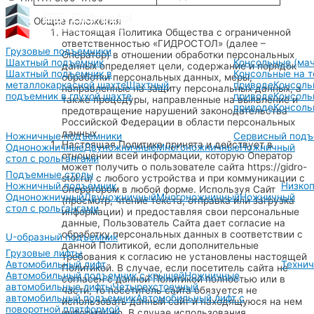
Общие положения
Настоящая Политика Общества с ограниченной
ответственностью «ГИДРОСТОЛ» (далее –
Грузовые подъемники
Оператор) в отношении обработки персональных
Шахтный подъемник
Консольные (ма
данных определяет цели, содержание и порядок
Шахтный подъемник в
Консольные на 
обработки персональных данных, меры,
металлокаркасной шахте
Шахтный
приводе
Консоль
направленные на защиту персональных данных, а
подъемник в глухой шахте
приводе
Консоль
также процедуры, направленные на выявление и
приводе
Консоль
предотвращение нарушений законодательства
Российской Федерации в области персональных
данных
Ножничные подъемники
Сервисный подъ
Настоящая Политика принята и действует в
Одноножничные
Двуножничные
Многоножничные
Ножничный
отношении всей информации, которую Оператор
стол с рольгангами
может получить о пользователе сайта https://gidro-
Подъемные столы
stol.ru/ с любого устройства и при коммуникации с
Ножничный подъемник
Низко
Оператором в любой форме. Используя Сайт
Одноножничный
Двуножничный
Многоножничный
Ножничный
(просмотр, чтение текста, отправка или загрузка
стол с рольгангами
информации) и предоставляя свои персональные
данные, Пользователь Сайта дает согласие на
обработку персональных данных в соответствии с
U-образный подъемник
данной Политикой, если дополнительные
Грузовые лифты
требования к согласию не установлены настоящей
Автомобильный лифт
Технич
Политикой. В случае, если посетитель сайта не
Автомобильный подъемник с крышей
Ножничные
согласен с данной Политикой полностью или в
автомобильные лифты
Четырехстоечный
части, то посетитель сайта обязуется не
автомобильный подъемник
Автомобильный лифт с
использовать данный сайт и находящуюся на нем
поворотной платформой
информацию. В случае использования