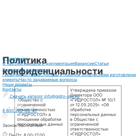
Перейти
Политика
О компании
к
О нас
Сертификаты и документация
Вакансии
Статьи
содержимому
конфиденциальности
Партнерам и клиентам
Гарантии
Доставка
Способы и порядок оплаты
Сроки изготовлени
клиенты
Часто задаваемые вопросы
Наши проекты
Контакты
Утверждена приказом
Директора ООО
Скачать каталог
info@gidro-stol.ru
Общество с
«ГИДРОСТОЛ» № 10/1
ограниченной
от 12.05.2025г. «Об
ответственностью
обработке
8 800 250-46-47
«ГИДРОСТОЛ» в
персональных данных
отношении обработки
в Обществе с
персональных данных
ограниченной
Звонок бесплатный
ответственностью
«ГИДРОСТОЛ»
Пн-Пт: 8.00-17.00