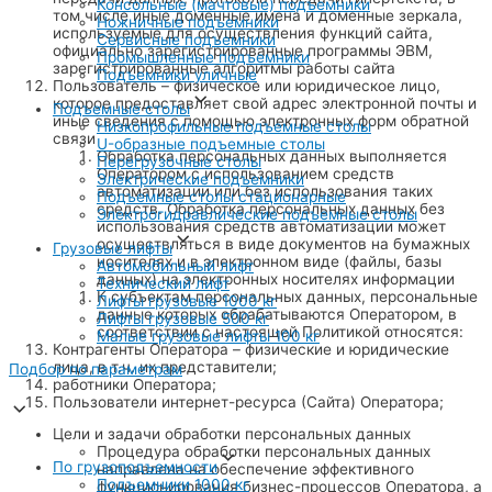
Консольные (мачтовые) подъемники
том числе иные доменные имена и доменные зеркала,
Ножничные подъемники
используемые для осуществления функций сайта,
Сервисные подъемники
официально зарегистрированные программы ЭВМ,
Промышленные подъемники
зарегистрированные алгоритмы работы сайта
Подъемники уличные
Пользователь – физическое или юридическое лицо,
которое предоставляет свой адрес электронной почты и
Подъемные столы
иные сведения с помощью электронных форм обратной
Низкопрофильные подъемные столы
связи
U-образные подъемные столы
Обработка персональных данных выполняется
Перегрузочные столы
Оператором с использованием средств
Электрические подъемники
автоматизации или без использования таких
Подъемные столы стационарные
средств. Обработка персональных данных без
Электрогидравлические подъемные столы
использования средств автоматизации может
осуществляться в виде документов на бумажных
Грузовые лифты
носителях и в электронном виде (файлы, базы
Автомобильный лифт
данных) на электронных носителях информации
Технический лифт
К субъектам персональных данных, персональные
Лифты грузовые 1000 кг
данные которых обрабатываются Оператором, в
Лифты грузовые 500 кг
соответствии с настоящей Политикой относятся:
Малые грузовые лифты 100 кг
Контрагенты Оператора – физические и юридические
лица, в т.ч. их представители;
Подбор по параметрам
работники Оператора;
Пользователи интернет-ресурса (Сайта) Оператора;
Цели и задачи обработки персональных данных
Процедура обработки персональных данных
По грузоподъемности
направлена на обеспечение эффективного
Подъемники 1000 кг
функционирования бизнес-процессов Оператора, а