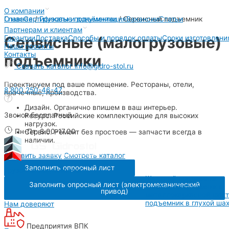
Перейти
О компании
к
Главная
/
Грузовые подъёмники
/
Сервисный подъемник
О нас
Сертификаты и документация
Вакансии
Статьи
содержимому
Партнерам и клиентам
Сервисные (малогрузовые)
Гарантии
Доставка
Способы и порядок оплаты
Сроки изготовлени
Наши проекты
Контакты
подъемники
Скачать каталог
info@gidro-stol.ru
Проектируем под ваше помещение. Рестораны, отели,
8 800 250-46-47
прачечные, производства.
Дизайн. Органично впишем в ваш интерьер.
Звонок бесплатный
Ресурс. Российские комплектующие для высоких
нагрузок.
Пн-Пт: 8.00-17.00
Сервис. Ремонт без простоев — запчасти всегда в
наличии.
Оставить заявку
Смотреть каталог
Заполнить опросный лист
Грузовые подъемники
Шахтный подъемник
Заполнить опросный лист (электромеханический
Шахтный подъемник в
привод)
металлокаркасной шах
подъемник в глухой ша
Нам доверяют
Предприятия ВПК