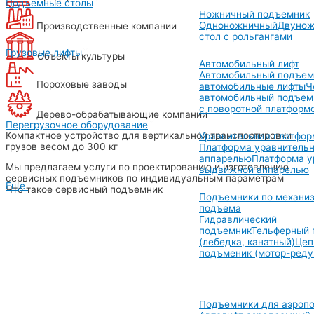
Подъемные столы
Ножничный подъемник
Одноножничный
Двунож
Производственные компании
стол с рольгангами
Грузовые лифты
Объекты культуры
Автомобильный лифт
Автомобильный подъем
Пороховые заводы
автомобильные лифты
Ч
автомобильный подъем
с поворотной платформ
Дерево-обрабатывающие компании
Перегрузочное оборудование
Компактное устройство для вертикальной транспортировки
Уравнительная платфор
грузов весом до 300 кг
Платформа уравнительн
аппарелью
Платформа у
Мы предлагаем услуги по проектированию и изготовлению
выдвижной аппарелью
сервисных подъемников по индивидуальным параметрам
Еще
Что такое сервисный подъемник
Подъемники по механи
подъема
Гидравлический
подъемник
Тельферный 
(лебедка, канатный)
Цеп
подъменик (мотор-реду
Подъемники для аэропо