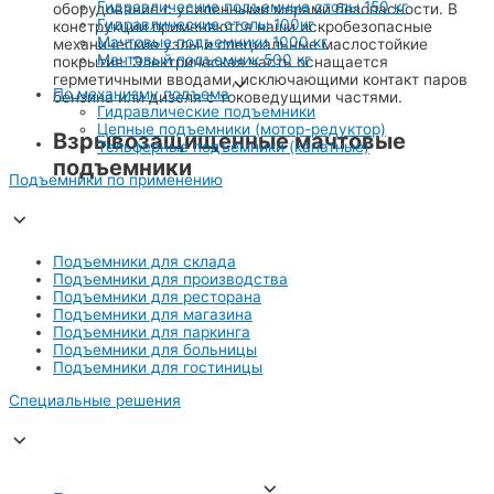
Гидравлические подъемные столы 150 кг
оборудование с усиленными мерами безопасности. В
Гидравлические столы 100кг
конструкции применяются наши искробезопасные
Мачтовые подъемники 1000 кг
механические узлы и специальные маслостойкие
Мачтовый подъемник 500 кг
покрытия. Электрическая часть оснащается
герметичными вводами, исключающими контакт паров
По механизму подъема
бензина или дизеля с токоведущими частями.
Гидравлические подъемники
Цепные подъемники (мотор-редуктор)
Взрывозащищенные мачтовые
Тельферные подъемники (канатные)
подъемники
Подъемники по применению
Подъемники для склада
Подъемники для производства
Подъемники для ресторана
Подъемники для магазина
Подъемники для паркинга
Подъемники для больницы
Подъемники для гостиницы
Специальные решения