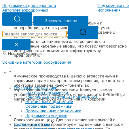
Подъемники для аэропорта
Подъемники с э
Автолифт аэродромный
исполнения
Заказать звонок
Нефтегазовая отрасль
На объектах добычи и
переработки, где есть риск присутствия летучих
углеводородов, мы устанавливаем оборудование с
использованием элементов взрывозащиты.
Применяются специальные электроприводы и
герметичные кабельные вводы, что позволяет безопасно
интегрировать подъемник в инфраструктуру
Новокуйбышевск
предприятия.
Основные категории оборудования
Химические производства
В цехах с агрессивными и
горючими парами мы предлагаем решения, где штатная
электрика заменена на компоненты во
Грузовые подъемники
взрывозащищенном исполнении. Корпуса шкафов
Шахтные подъемники
управления имеют высокую степень защиты (IP65/66), а
Консольные (мачтовые) подъемники
материалы конструкции устойчивы к коррозии.
Ножничные подъемники
Сервисные подъемники
Промышленные подъемники
Подъемники уличные
Лакокрасочные цеха
Для зон смешивания эмалей и
растворителей мы проектируем подъемники с выносом
Подъемные столы
силового блока за пределы опасного участка. Те