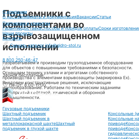
Перейти
Подъемники с
О компании
к
О нас
Сертификаты и документация
Вакансии
Статьи
содержимому
компонентами во
Партнерам и клиентам
Гарантии
Доставка
Способы и порядок оплаты
Сроки изготовлени
взрывозащищенном
Наши проекты
Контакты
исполнении
Скачать каталог
info@gidro-stol.ru
8 800 250-46-47
Разрабатываем и производим грузоподъемное оборудование
для объектов с повышенными требованиями к безопасности.
Оснащаем технику узлами и агрегатами собственного
Звонок бесплатный
производства с элементами взрывозащиты (маркировка Ex).
Внедряем конструктивные решения, исключающие
Пн-Пт: 8.00-17.00
искрообразование. Работаем по техническим заданиям
предприятий нефтяной, химической и оборонной
промышленности.
Грузовые подъемники
Шахтный подъемник
Консольные (
Шахтный подъемник в
Консольные н
металлокаркасной шахте
Шахтный
приводе
Консо
подъемник в глухой шахте
приводе
Консо
гидравлическ
приводе
Консо