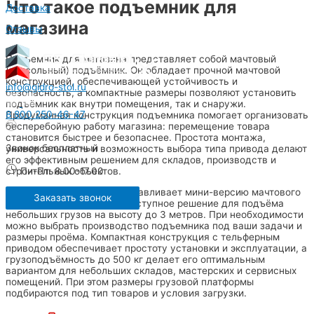
Что такое подъемник для
Доставка
магазина
Отзывы
Подъемник для магазина представляет собой мачтовый
(консольный) подъёмник. Он обладает прочной мачтовой
конструкцией, обеспечивающей устойчивость и
info@gidro-stol.ru
безопасность, а компактные размеры позволяют установить
подъёмник как внутри помещения, так и снаружи.
8 800 250-46-47
Продуманная конструкция подъемника помогает организовать
бесперебойную работу магазина: перемещение товара
становится быстрее и безопаснее. Простота монтажа,
Звонок бесплатный
универсальность и возможность выбора типа привода делают
его эффективным решением для складов, производств и
строительных объектов.
Пн-Пт: 8.00-17.00
Также наша компания изготавливает мини-версию мачтового
Заказать звонок
подъёмника – это самое доступное решение для подъёма
небольших грузов на высоту до 3 метров. При необходимости
можно выбрать производство подъемника под ваши задачи и
размеры проёма. Компактная конструкция с тельферным
приводом обеспечивает простоту установки и эксплуатации, а
грузоподъёмность до 500 кг делает его оптимальным
вариантом для небольших складов, мастерских и сервисных
помещений. При этом размеры грузовой платформы
подбираются под тип товаров и условия загрузки.