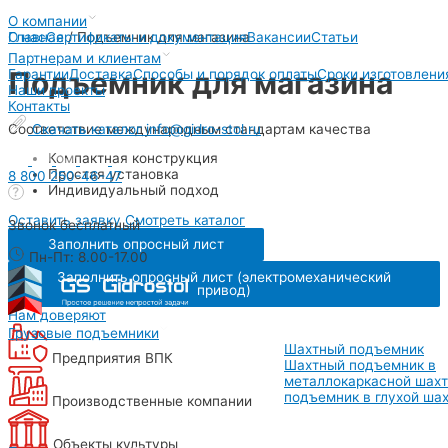
Перейти
О компании
к
Главная
/
Подъемник для магазина
О нас
Сертификаты и документация
Вакансии
Статьи
содержимому
Партнерам и клиентам
Подъемник для магазина
Гарантии
Доставка
Способы и порядок оплаты
Сроки изготовлени
Наши проекты
Контакты
Соответствие международным стандартам качества
Скачать каталог
info@gidro-stol.ru
Компактная конструкция
Простая установка
8 800 250-46-47
Индивидуальный подход
Оставить заявку
Смотреть каталог
Звонок бесплатный
Заполнить опросный лист
Пн-Пт: 8.00-17.00
Заполнить опросный лист (электромеханический
привод)
Нам доверяют
Грузовые подъемники
Шахтный подъемник
Предприятия ВПК
Шахтный подъемник в
металлокаркасной шах
подъемник в глухой ша
Производственные компании
Объекты культуры