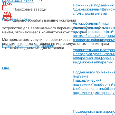
Подъемные столы
Ножничный подъемник
Пороховые заводы
Одноножничный
Двунож
стол с рольгангами
Грузовые лифты
Дерево-обрабатывающие компании
Автомобильный лифт
Автомобильный подъем
Устройство для вертикального перемещения грузов вдоль
автомобильные лифты
Ч
мачты, отличающееся компактной конструкцией
автомобильный подъем
Мы предлагаем услуги по проектированию и изготовлению
с поворотной платформ
подъемников для магазина по индивидуальным параметрам
Перегрузочное оборудование
Что такое подъемник для магазина
Уравнительная платфор
Платформа уравнительн
аппарелью
Платформа у
выдвижной аппарелью
Еще
Подъемники по механи
подъема
Гидравлический
подъемник
Тельферный 
(лебедка, канатный)
Цеп
подъменик (мотор-реду
Подъемники для аэропо