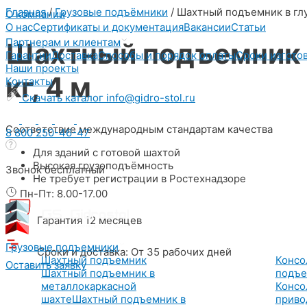
Перейти
Главная
/
Грузовые подъёмники
/
Шахтный подъемник в глу
О компании
к
О нас
Сертификаты и документация
Вакансии
Статьи
содержимому
Партнерам и клиентам
Шахтный подъемник в
Гарантии
Доставка
Способы и порядок оплаты
Сроки изгото
Наши проекты
кг, 4 м
Контакты
Скачать каталог
info@gidro-stol.ru
Соответствие международным стандартам качества
8 800 250-46-47
Для зданий с готовой шахтой
Высокая грузоподъёмность
Звонок бесплатный
Не требует регистрации в Ростехнадзоре
Пн-Пт: 8.00-17.00
Гарантия 12 месяцев
Грузовые подъемники
Сроки и доставка: От 35 рабочих дней
Шахтный подъемник
Консо
Оставить заявку
Шахтный подъемник в
подъе
металлокаркасной
Консо
шахте
Шахтный подъемник в
приво