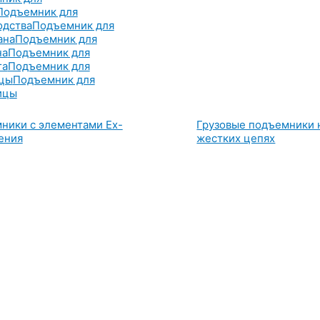
Подъемник для
одства
Подъемник для
ана
Подъемник для
на
Подъемник для
га
Подъемник для
цы
Подъемник для
ицы
ники с элементами Ex-
Грузовые подъемники 
ения
жестких цепях