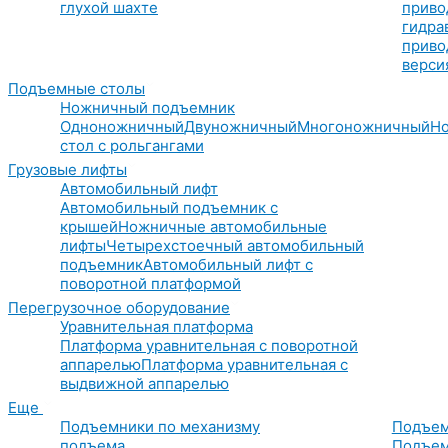
глухой шахте
приво
гидра
приво
верси
Подъемные столы
Ножничный подъемник
Одноножничный
Двуножничный
Многоножничный
Н
стол с рольгангами
Грузовые лифты
Автомобильный лифт
Автомобильный подъемник с
крышей
Ножничные автомобильные
лифты
Четырехстоечный автомобильный
подъемник
Автомобильный лифт с
поворотной платформой
Перегрузочное оборудование
Уравнительная платформа
Платформа уравнительная с поворотной
аппарелью
Платформа уравнительная с
выдвижной аппарелью
Еще
Подъемники по механизму
Подъем
подъема
Подъем