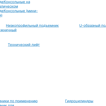
де
Консольные на
влическом
де
Консольные (мини-
я)
Низкопрофильный подъемник
U-образный п
ожничный
Технический лифт
ники по применению
Гидроцилиндры
ник для