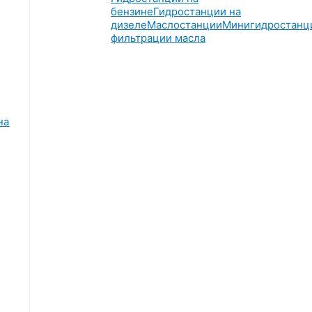
бензине
Гидростанции на
дизеле
Маслостанции
Минигидростанц
фильтрации масла
на