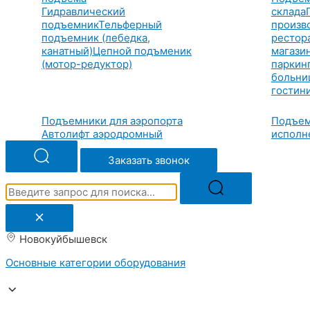
Гидравлический
склада
подъемник
Тельферный
произв
подъемник (лебедка,
рестор
канатный)
Цепной подъменик
магази
(мотор-редуктор)
паркин
больни
гостин
Подъемники для аэропорта
Подъем
Автолифт аэродромный
исполн
Заказать звонок
Новокуйбышевск
Основные категории оборудования