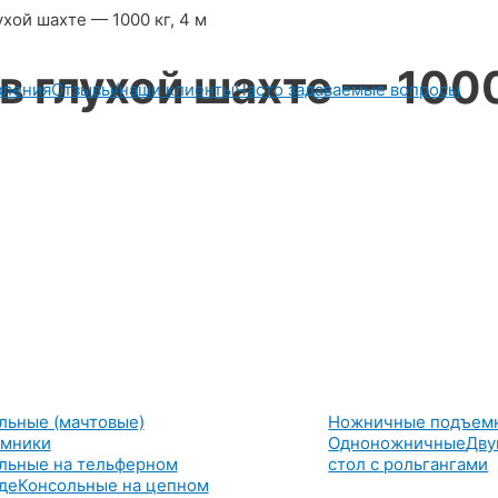
хой шахте — 1000 кг, 4 м
 глухой шахте — 100
вления
Отзывы/наши клиенты
Часто задаваемые вопросы
льные (мачтовые)
Ножничные подъем
мники
Одноножничные
Дву
льные на тельферном
стол с рольгангами
де
Консольные на цепном