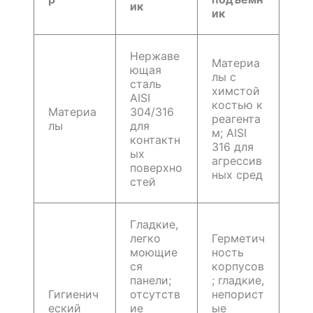
ик
ик
Нержаве
Материа
ющая
лы с
сталь
химстой
AISI
костью к
Материа
304/316
реагента
лы
для
м; AISI
контактн
316 для
ых
агрессив
поверхно
ных сред
стей
Гладкие,
легко
Герметич
моющие
ность
ся
корпусов
панели;
; гладкие,
Гигиенич
отсутств
непорист
еский
ие
ые