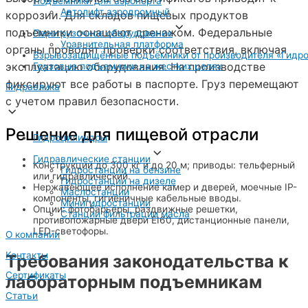
Подъемники для аэропорта
Автолифт аэродромный
коррозии. Для складов пищевых продуктов
подъемники оснащают дренажом. Федеральные
Перегрузочное оборудование
Уравнительная платформа
органы проводят проверки соответствия, включая
Взрывозащищённые подъёмники от производителя «Гидро
эксплуатацию оборудования. На производстве
Грузовые подъемники на жестких цепях
фиксируют все работы в паспорте. Груз перемещают
Гидравлика
с учетом правил безопасности.
Решение для пищевой отрасли
Гидроцилиндры
Гидравлические станции
Конструкции до 300 кг и до 20 м; приводы: тельферный
Гидростанции на бензине
или гидравлический.
Гидростанции на дизеле
Нержавеющее исполнение камер и дверей, моечные IP-
Маслостанции
компоненты, гигиеничные кабельные вводы.
Минигидростанции
Опции: фотобарьеры, раздвижные решетки,
Станции фильтрации масла
противопожарные двери EI60, дистанционные панели,
LED-светофоры.
О компании
Контакты
Требования законодательства к
Сертификаты
лабораторным подъемникам
Статьи