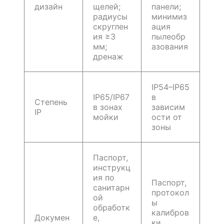
дизайн
щелей;
панели;
радиусы
минимиз
скруглен
ация
ия ≥3
пылеобр
мм;
азования
дренаж
IP54–IP65
IP65/IP67
в
Степень
в зонах
зависим
IP
мойки
ости от
зоны
Паспорт,
инструкц
ия по
Паспорт,
санитарн
протокол
ой
ы
обработк
калибров
Докумен
е,
ки,