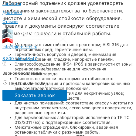
Лабораторный подъемник должен удовлетворять
Гарантии
требованиям законодательства по безопасности,
Доставка
чистоте и химической стойкости оборудования.
Отзывы
Правила и документы фиксируют соответствие
параметрам точности и стабильной работы.
Материалы с химстойкостью к реагентам; AISI 316 для
info@gidro-stol.ru
агрессивных сред; герметичные швы.
Герметичность корпусов и дверей; минимизация
8 800 250-46-47
пылеобразования; гладкие, непористые панели.
Электрооборудование: IP54–IP65 в зависимости от зоны;
экранирование/заземление для исключения
Звонок бесплатный
статического заряда.
Точность остановки платформы и стабильность
Пн-Пт: 8.00-17.00
датчиков; валидация и протоколы калибровки конечных
выключателей/датчиков положения.
Антикоррозионные покрытия для некритичных узлов;
Заказать звонок
исключение миграции веществ.
Для чистых помещений: соответствие классу чистоты по
внутренним регламентам, легко моющиеся поверхности,
разрешенные герметики.
Для взрывоопасных лабораторий: исполнение по ТР ТС
012/2011 (Ex) с подтверждением соответствия.
Межэтажные ограждения, блокировки, аварийная
остановка; таблички с режимами работы.