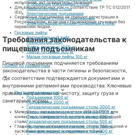
испытаний, акт освидетельствования.
U-образные подъемные столы
Для взрывоопасных зон — соответствие ТР ТС 012/2011
Перегрузочные столы
(Ex).
Электрические подъемники
Сервисные подъемники не требуют регистрации в
Подъемные столы стационарные
Ростехнадзоре, если они стационарные грузовые без
Электрогидравлические подъемные столы
перевозки людей.
Грузовые лифты
Требования законодательства к
Автомобильный лифт
Технический лифт
пищевым подъемникам
Лифты грузовые 1000 кг
Лифты грузовые 500 кг
Малые грузовые лифты 100 кг
Пищевой подъемник подчиняется требованиям
Подбор по параметрам
законодательства в части гигиены и безопасности,
где соответствие подтверждается документами и
внутренними регламентами производства. Ключевые
правила направлены на чистоту, защиту груза и
По грузоподъемности
Подъемники 1000 кг
санитарные нормы.
Подъемники 2000 кг
Гидравлические подъемные столы 3000 кг
Материалы: нержавеющая сталь AISI 304/316 для
Столы гидравлические подъемные 1500 кг
контактных поверхностей; крепеж из нержавеющей
Столы гидравлические подъемные 800 кг
стали.
Гидравлические подъемные столы 500 кг
Гладкие, легко моющиеся панели; отсутствие щелей и
Подъемные гидравлические столы 350 кг
застойных зон; радиусы скругления ≥3 мм.
Гидравлические подъемные столы 300 кг