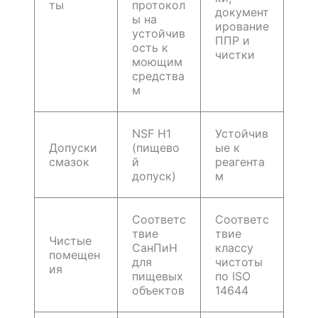
ты
протокол
документ
ы на
ирование
устойчив
ППР и
ость к
чистки
моющим
средства
м
NSF H1
Устойчив
Допуски
(пищево
ые к
смазок
й
реагента
допуск)
м
Соответс
Соответс
твие
твие
Чистые
СанПиН
классу
помещен
для
чистоты
ия
пищевых
по ISO
объектов
14644