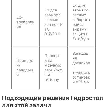
Ex для
Ex для
взрывоо
взрывоо
пасных
Ex-
пасных
лаборато
требован
зон по ТР
рий с
ия
ТС
видами
012/2011
защиты
Ex d/e/ib
Валидац
Проверк
ия
Проверк
и на
датчиков
и/
моечную
,
валидаци
стойкост
точность
и
ь и
остановк
гигиену
и ±15 мм
Подходящие решения Гидростол
для этой задачи