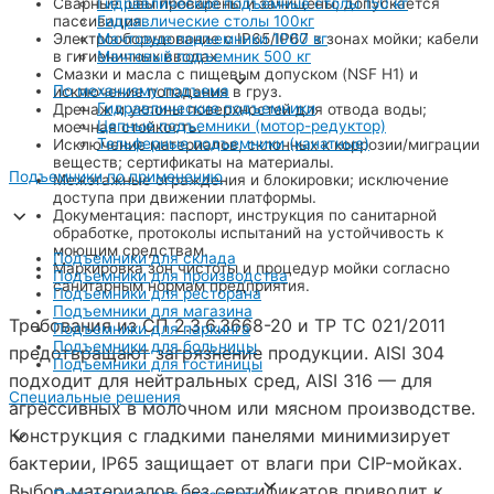
Сварные швы проварены и зачищены; допускается
Гидравлические подъемные столы 150 кг
пассивация.
Гидравлические столы 100кг
Электрооборудование с IP65/IP67 в зонах мойки; кабели
Мачтовые подъемники 1000 кг
в гигиеничных вводах.
Мачтовый подъемник 500 кг
Смазки и масла с пищевым допуском (NSF H1) и
По механизму подъема
исключение попадания в груз.
Гидравлические подъемники
Дренаж и уклоны поверхностей для отвода воды;
Цепные подъемники (мотор-редуктор)
моечная стойкость.
Тельферные подъемники (канатные)
Исключение материалов, склонных к коррозии/миграции
веществ; сертификаты на материалы.
Подъемники по применению
Межэтажные ограждения и блокировки; исключение
доступа при движении платформы.
Документация: паспорт, инструкция по санитарной
обработке, протоколы испытаний на устойчивость к
моющим средствам.
Подъемники для склада
Маркировка зон чистоты и процедур мойки согласно
Подъемники для производства
санитарным нормам предприятия.
Подъемники для ресторана
Подъемники для магазина
Требования из СП 2.3.6.3668-20 и ТР ТС 021/2011
Подъемники для паркинга
Подъемники для больницы
предотвращают загрязнение продукции. AISI 304
Подъемники для гостиницы
подходит для нейтральных сред, AISI 316 — для
Специальные решения
агрессивных в молочном или мясном производстве.
Конструкция с гладкими панелями минимизирует
бактерии, IP65 защищает от влаги при CIP-мойках.
Выбор материалов без сертификатов приводит к